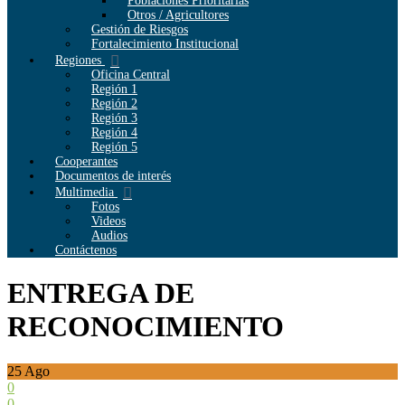
Poblaciones Prioritarias
Otros / Agricultores
Gestión de Riesgos
Fortalecimiento Institucional
Regiones
Oficina Central
Región 1
Región 2
Región 3
Región 4
Región 5
Cooperantes
Documentos de interés
Multimedia
Fotos
Videos
Audios
Contáctenos
ENTREGA DE
RECONOCIMIENTO
25
Ago
0
0