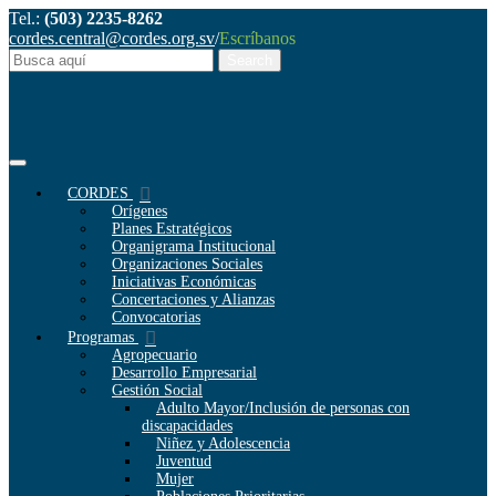
Tel.:
(503) 2235-8262
cordes.central@cordes.org.sv
/
Escríbanos
CORDES
Orígenes
Planes Estratégicos
Organigrama Institucional
Organizaciones Sociales
Iniciativas Económicas
Concertaciones y Alianzas
Convocatorias
Programas
Agropecuario
Desarrollo Empresarial
Gestión Social
Adulto Mayor/Inclusión de personas con
discapacidades
Niñez y Adolescencia
Juventud
Mujer