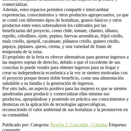
comercializar.
Además, estos espacios permiten compartir e intercambiar
experiencias, conocimientos y otros productos agropecuarios, ya que
se contó con diferentes tipos de hortalizas, granos básicos y otros
productos entre estos sobresalieron los cultivados por las
beneficiarias del proyecto, como chile, tomate, cilantro, rábano,
repollo, cebollines, ejote, pepino, hiervas aromáticas, frijol criollo,
maíz criollo, ajonjolí, cacahuate, plátanos criollo, guineo criollo,
papaya, pipianes, queso, crema, y una variedad de frutas de
temporada de la zona.
El propósito de la feria es ofrecer alternativas para generar ingresos a
las mujeres sujetas de derecho, debido a que el excedente de sus
cosechas lo puede vender para obtener ingresos para su hogar y
crear su independencia económica a la vez se sienten motivadas con
el proyecto porque tienen doble beneficio, como una alimentación
saludable a su familia y la generación de ingresos.
Por otro lado, un aspecto positivo para las mujeres es que se sienten
apoderadas para producir y comercializar ellas mismas sus
productos, apropiándose y poniendo en práctica sus conocimientos y
destrezas en la aplicación de tecnologías agroecológicas,
reconociendo el valor ambiental de sus hortalizas y la promueven en
su comunidad.
Publicado por:
Categoria:
Región 2: Cuscatlán - Cabañas
Etiquetas:
compartir: