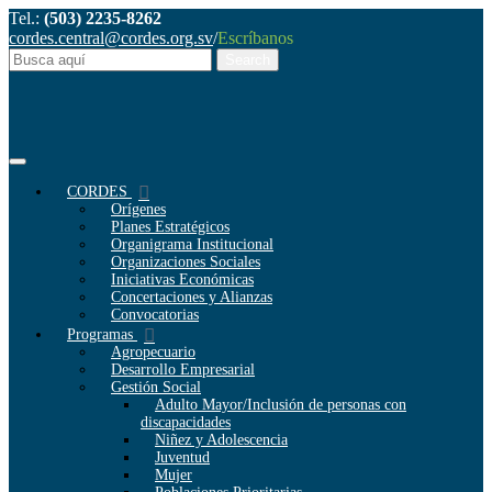
Tel.:
(503) 2235-8262
cordes.central@cordes.org.sv
/
Escríbanos
CORDES
Orígenes
Planes Estratégicos
Organigrama Institucional
Organizaciones Sociales
Iniciativas Económicas
Concertaciones y Alianzas
Convocatorias
Programas
Agropecuario
Desarrollo Empresarial
Gestión Social
Adulto Mayor/Inclusión de personas con
discapacidades
Niñez y Adolescencia
Juventud
Mujer