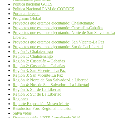
Politica nacional GOES
Política Nacional PAM de CORDES
Portada-derecha
Programa Global
Proyectos que estamos ejecutando: Chalatenango
Proyectos que estamos ejecutando: Cuscatlán-Cabañas
Proyectos que estamos ejecutando: Norte de San Salvador-La
Libertad
Proyectos que estamos ejecutando: San Vicente-La Paz
Proyectos que estamos ejecutando: Sur de La Libertad
Región 1: Chalatenango
Región 1: Chalatenango
Región 2: Cuscatlán – Cabañas
Región 2: Cuscatlán – Cabañas
Región 3: San Vicente – La Paz
Región 3: San Vicente-La Paz
Región 4: Norte de San Salvador-La Libertad
Región 4: Nte. de San Salvador – La Libertad
Región 5: Sur de La Libertad
Región 5: Sur de La Libertad
Regiones
Reporte Exposición Museo Marte
Resolucion Foro Regional inclusion
Salva vidas
Sistematización ARTE Actualizada 2018