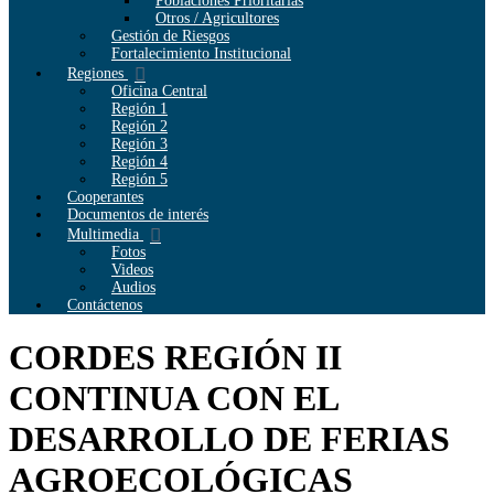
Poblaciones Prioritarias
Otros / Agricultores
Gestión de Riesgos
Fortalecimiento Institucional
Regiones
Oficina Central
Región 1
Región 2
Región 3
Región 4
Región 5
Cooperantes
Documentos de interés
Multimedia
Fotos
Videos
Audios
Contáctenos
CORDES REGIÓN II
CONTINUA CON EL
DESARROLLO DE FERIAS
AGROECOLÓGICAS