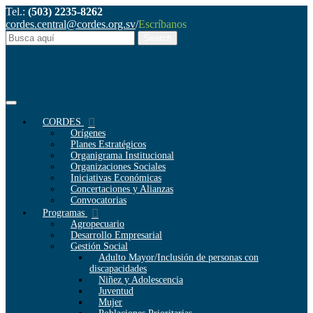
Tel.:
(503) 2235-8262
cordes.central@cordes.org.sv
/
Escríbanos
CORDES
Orígenes
Planes Estratégicos
Organigrama Institucional
Organizaciones Sociales
Iniciativas Económicas
Concertaciones y Alianzas
Convocatorias
Programas
Agropecuario
Desarrollo Empresarial
Gestión Social
Adulto Mayor/Inclusión de personas con
discapacidades
Niñez y Adolescencia
Juventud
Mujer