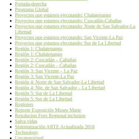
Portada-derecha
Programa Global
Proyectos que estamos ejecutando: Chalatenango
Proyectos que estamos ejecutando: Cuscatlán-Cabañas
Proyectos que estamos ejecutando: Norte de San Salvador-La
Libertad
Proyectos que estamos ejecutando: San Vicente-La Paz
Proyectos que estamos ejecutando: Sur de La Libertad
Región 1: Chalatenango
Región 1: Chalatenango
Región 2: Cuscatlán – Cabañas
Región 2: Cuscatlán – Cabañas
Región 3: San Vicente – La Paz
Región 3: San Vicente-La Paz
Región 4: Norte de San Salvador-La Libertad
Región 4: Nte. de San Salvador – La Libertad
Región 5: Sur de La Libertad
Región 5: Sur de La Libertad
Regiones
Reporte Exposición Museo Marte
Resolucion Foro Regional inclusion
Salva vidas
Sistematización ARTE Actualizada 2018
Technology
Uncategorized