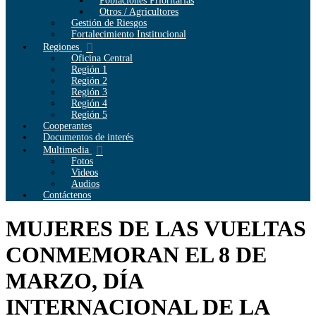
Poblaciones Prioritarias
Otros / Agricultores
Gestión de Riesgos
Fortalecimiento Institucional
Regiones
Oficina Central
Región 1
Región 2
Región 3
Región 4
Región 5
Cooperantes
Documentos de interés
Multimedia
Fotos
Videos
Audios
Contáctenos
MUJERES DE LAS VUELTAS
CONMEMORAN EL 8 DE
MARZO, DÍA
INTERNACIONAL DE LA