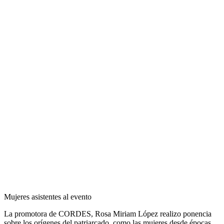
Mujeres asistentes al evento
La promotora de CORDES, Rosa Miriam López realizo ponencia
sobre los orígenes del patriarcado, como las mujeres desde épocas