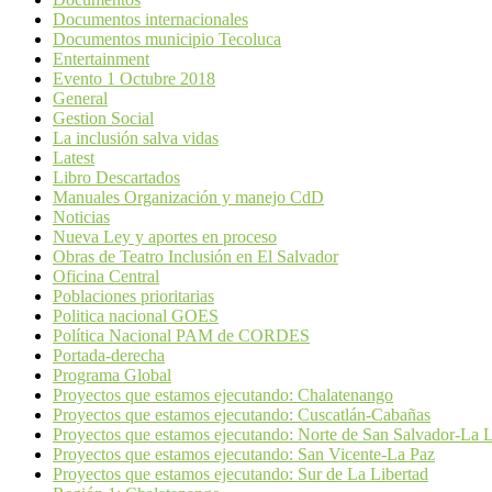
Documentos internacionales
Documentos municipio Tecoluca
Entertainment
Evento 1 Octubre 2018
General
Gestion Social
La inclusión salva vidas
Latest
Libro Descartados
Manuales Organización y manejo CdD
Noticias
Nueva Ley y aportes en proceso
Obras de Teatro Inclusión en El Salvador
Oficina Central
Poblaciones prioritarias
Politica nacional GOES
Política Nacional PAM de CORDES
Portada-derecha
Programa Global
Proyectos que estamos ejecutando: Chalatenango
Proyectos que estamos ejecutando: Cuscatlán-Cabañas
Proyectos que estamos ejecutando: Norte de San Salvador-La L
Proyectos que estamos ejecutando: San Vicente-La Paz
Proyectos que estamos ejecutando: Sur de La Libertad