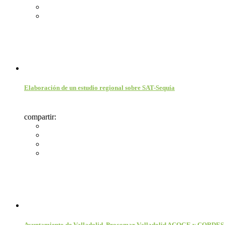
Elaboración de un estudio regional sobre SAT-Sequía
compartir:
Ayuntamiento de Valladolid, Procomar Valladolid ACOGE y CORDES ap