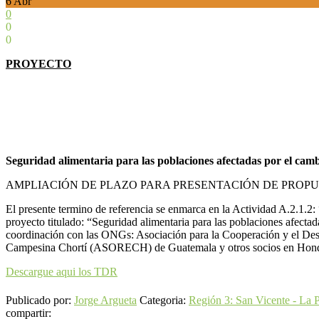
6
Abr
0
0
0
PROYECTO
Seguridad alimentaria para las poblaciones afectadas por el cam
AMPLIACIÓN DE PLAZO PARA PRESENTACIÓN DE PROP
El presente termino de referencia se enmarca en la Actividad A.2.1.2: 
proyecto titulado: “Seguridad alimentaria para las poblaciones afect
coordinación con las ONGs: Asociación para la Cooperación y el D
Campesina Chortí (ASORECH) de Guatemala y otros socios en Hondur
Descargue aqui los TDR
Publicado por:
Jorge Argueta
Categoria:
Región 3: San Vicente - La 
compartir: