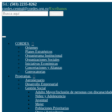
Tel.:
(503) 2235-8262
cordes.central@cordes.org.sv
/
Escríbanos
CORDES
Orígenes
Planes Estratégicos
Organigrama Institucional
Organizaciones Sociales
Iniciativas Económicas
Concertaciones y Alianzas
Convocatorias
Programas
Agropecuario
Desarrollo Empresarial
Gestión Social
Adulto Mayor/Inclusión de personas con discapacidad
Niñez y Adolescencia
Juventud
Mujer
Poblaciones Prioritarias