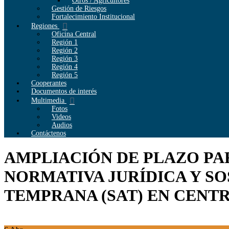
Otros / Agricultores
Gestión de Riesgos
Fortalecimiento Institucional
Regiones
Oficina Central
Región 1
Región 2
Región 3
Región 4
Región 5
Cooperantes
Documentos de interés
Multimedia
Fotos
Videos
Audios
Contáctenos
AMPLIACIÓN DE PLAZO PA
NORMATIVA JURÍDICA Y SO
TEMPRANA (SAT) EN CEN