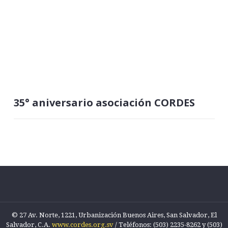
35° aniversario asociación CORDES
© 27 Av. Norte, 1221, Urbanización Buenos Aires, San Salvador, El
Salvador, C.A.
www.cordes.org.sv
/ Teléfonos: (503) 2235-8262 y (503)