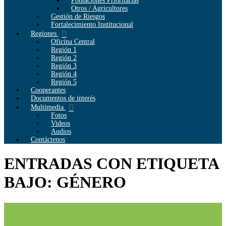
Poblaciones Prioritarias
Otros / Agricultores
Gestión de Riesgos
Fortalecimiento Institucional
Regiones
Oficina Central
Región 1
Región 2
Región 3
Región 4
Región 5
Cooperantes
Documentos de interés
Multimedia
Fotos
Videos
Audios
Contáctenos
ENTRADAS CON ETIQUETA
BAJO: GÉNERO