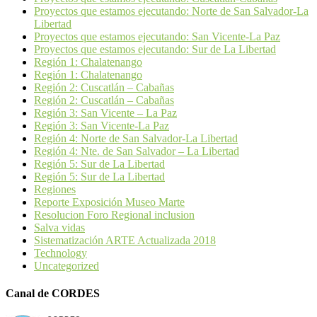
Proyectos que estamos ejecutando: Norte de San Salvador-La
Libertad
Proyectos que estamos ejecutando: San Vicente-La Paz
Proyectos que estamos ejecutando: Sur de La Libertad
Región 1: Chalatenango
Región 1: Chalatenango
Región 2: Cuscatlán – Cabañas
Región 2: Cuscatlán – Cabañas
Región 3: San Vicente – La Paz
Región 3: San Vicente-La Paz
Región 4: Norte de San Salvador-La Libertad
Región 4: Nte. de San Salvador – La Libertad
Región 5: Sur de La Libertad
Región 5: Sur de La Libertad
Regiones
Reporte Exposición Museo Marte
Resolucion Foro Regional inclusion
Salva vidas
Sistematización ARTE Actualizada 2018
Technology
Uncategorized
Canal de CORDES