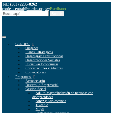
Tel.:
(503) 2235-8262
cordes.central@cordes.org.sv
/
Escríbanos
CORDES
Orígenes
Planes Estratégicos
Organigrama Institucional
Organizaciones Sociales
Iniciativas Económicas
Concertaciones y Alianzas
Convocatorias
Programas
Agropecuario
Desarrollo Empresarial
Gestión Social
Adulto Mayor/Inclusión de personas con
discapacidades
Niñez y Adolescencia
Juventud
Mujer