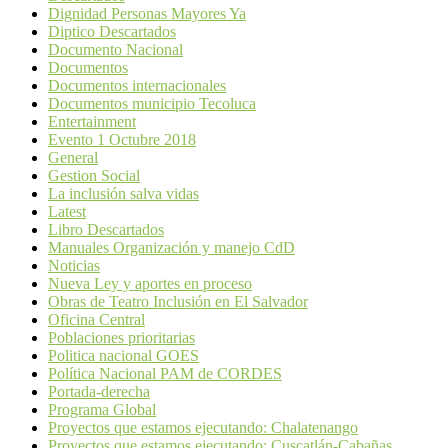
Dignidad Personas Mayores Ya
Diptico Descartados
Documento Nacional
Documentos
Documentos internacionales
Documentos municipio Tecoluca
Entertainment
Evento 1 Octubre 2018
General
Gestion Social
La inclusión salva vidas
Latest
Libro Descartados
Manuales Organización y manejo CdD
Noticias
Nueva Ley y aportes en proceso
Obras de Teatro Inclusión en El Salvador
Oficina Central
Poblaciones prioritarias
Politica nacional GOES
Política Nacional PAM de CORDES
Portada-derecha
Programa Global
Proyectos que estamos ejecutando: Chalatenango
Proyectos que estamos ejecutando: Cuscatlán-Cabañas