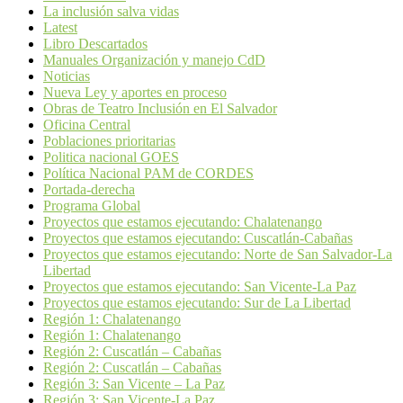
La inclusión salva vidas
Latest
Libro Descartados
Manuales Organización y manejo CdD
Noticias
Nueva Ley y aportes en proceso
Obras de Teatro Inclusión en El Salvador
Oficina Central
Poblaciones prioritarias
Politica nacional GOES
Política Nacional PAM de CORDES
Portada-derecha
Programa Global
Proyectos que estamos ejecutando: Chalatenango
Proyectos que estamos ejecutando: Cuscatlán-Cabañas
Proyectos que estamos ejecutando: Norte de San Salvador-La
Libertad
Proyectos que estamos ejecutando: San Vicente-La Paz
Proyectos que estamos ejecutando: Sur de La Libertad
Región 1: Chalatenango
Región 1: Chalatenango
Región 2: Cuscatlán – Cabañas
Región 2: Cuscatlán – Cabañas
Región 3: San Vicente – La Paz
Región 3: San Vicente-La Paz