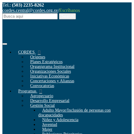
Tel.:
(503) 2235-8262
cordes.central@cordes.org.sv
/
Escríbanos
CORDES
Orígenes
Planes Estratégicos
Organigrama Institucional
Organizaciones Sociales
Iniciativas Económicas
Concertaciones y Alianzas
Convocatorias
Programas
Agropecuario
Desarrollo Empresarial
Gestión Social
Adulto Mayor/Inclusión de personas con
discapacidades
Niñez y Adolescencia
Juventud
Mujer