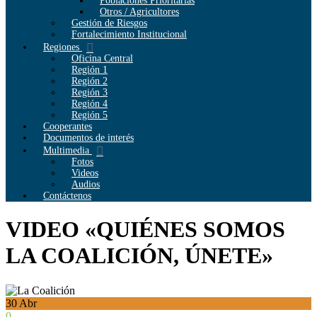
Poblaciones Prioritarias
Otros / Agricultores
Gestión de Riesgos
Fortalecimiento Institucional
Regiones
Oficina Central
Región 1
Región 2
Región 3
Región 4
Región 5
Cooperantes
Documentos de interés
Multimedia
Fotos
Videos
Audios
Contáctenos
VIDEO «QUIÉNES SOMOS
LA COALICIÓN, ÚNETE»
30
Abr
0