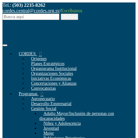
Tel.:
(503) 2235-8262
cordes.central@cordes.org.sv
/
Escríbanos
CORDES
Orígenes
Planes Estratégicos
Organigrama Institucional
Organizaciones Sociales
Iniciativas Económicas
Concertaciones y Alianzas
Convocatorias
Programas
Agropecuario
Desarrollo Empresarial
Gestión Social
Adulto Mayor/Inclusión de personas con
discapacidades
Niñez y Adolescencia
Juventud
Mujer