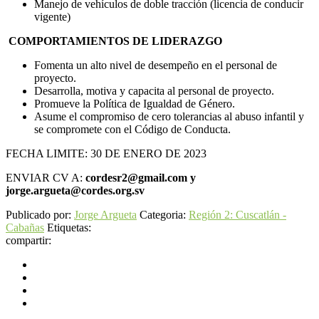
Manejo de vehículos de doble tracción (licencia de conducir
vigente)
COMPORTAMIENTOS DE LIDERAZGO
Fomenta un alto nivel de desempeño en el personal de
proyecto.
Desarrolla, motiva y capacita al personal de proyecto.
Promueve la Política de Igualdad de Género.
Asume el compromiso de cero tolerancias al abuso infantil y
se compromete con el Código de Conducta.
FECHA LIMITE: 30 DE ENERO DE 2023
ENVIAR CV A:
cordesr2@gmail.com y
jorge.argueta@cordes.org.sv
Publicado por:
Jorge Argueta
Categoria:
Región 2: Cuscatlán -
Cabañas
Etiquetas:
compartir: