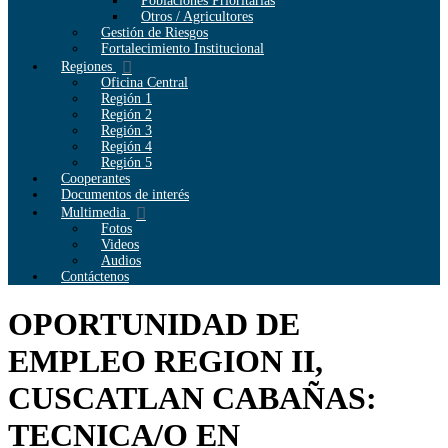
Poblaciones Prioritarias
Otros / Agricultores
Gestión de Riesgos
Fortalecimiento Institucional
Regiones
Oficina Central
Región 1
Región 2
Región 3
Región 4
Región 5
Cooperantes
Documentos de interés
Multimedia
Fotos
Videos
Audios
Contáctenos
OPORTUNIDAD DE
EMPLEO REGION II,
CUSCATLAN CABAÑAS:
TECNICA/O EN