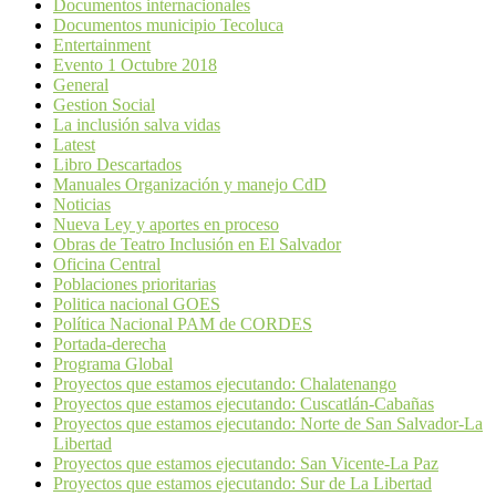
Documentos internacionales
Documentos municipio Tecoluca
Entertainment
Evento 1 Octubre 2018
General
Gestion Social
La inclusión salva vidas
Latest
Libro Descartados
Manuales Organización y manejo CdD
Noticias
Nueva Ley y aportes en proceso
Obras de Teatro Inclusión en El Salvador
Oficina Central
Poblaciones prioritarias
Politica nacional GOES
Política Nacional PAM de CORDES
Portada-derecha
Programa Global
Proyectos que estamos ejecutando: Chalatenango
Proyectos que estamos ejecutando: Cuscatlán-Cabañas
Proyectos que estamos ejecutando: Norte de San Salvador-La
Libertad
Proyectos que estamos ejecutando: San Vicente-La Paz
Proyectos que estamos ejecutando: Sur de La Libertad