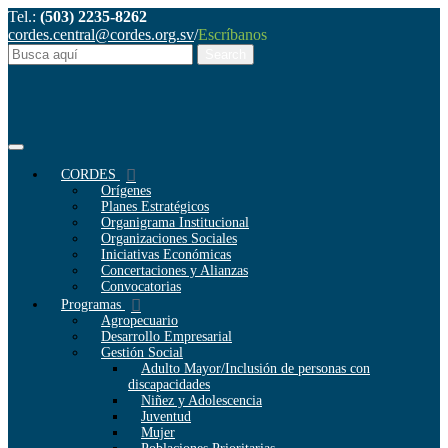
Tel.:
(503) 2235-8262
cordes.central@cordes.org.sv
/
Escríbanos
CORDES
Orígenes
Planes Estratégicos
Organigrama Institucional
Organizaciones Sociales
Iniciativas Económicas
Concertaciones y Alianzas
Convocatorias
Programas
Agropecuario
Desarrollo Empresarial
Gestión Social
Adulto Mayor/Inclusión de personas con
discapacidades
Niñez y Adolescencia
Juventud
Mujer