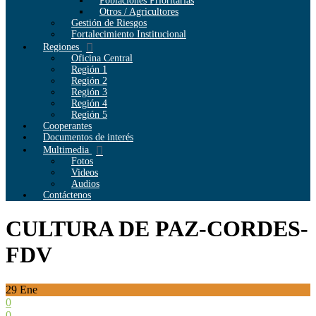
Poblaciones Prioritarias
Otros / Agricultores
Gestión de Riesgos
Fortalecimiento Institucional
Regiones
Oficina Central
Región 1
Región 2
Región 3
Región 4
Región 5
Cooperantes
Documentos de interés
Multimedia
Fotos
Videos
Audios
Contáctenos
CULTURA DE PAZ-CORDES-
FDV
29
Ene
0
0