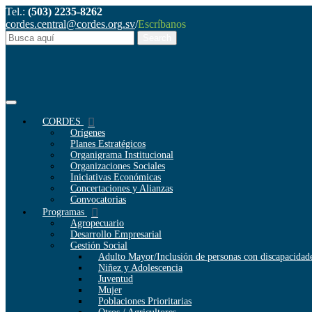
Tel.:
(503) 2235-8262
cordes.central@cordes.org.sv
/
Escríbanos
CORDES
Orígenes
Planes Estratégicos
Organigrama Institucional
Organizaciones Sociales
Iniciativas Económicas
Concertaciones y Alianzas
Convocatorias
Programas
Agropecuario
Desarrollo Empresarial
Gestión Social
Adulto Mayor/Inclusión de personas con discapacidad
Niñez y Adolescencia
Juventud
Mujer
Poblaciones Prioritarias