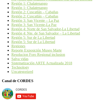
Región 1: Chalatenango
Región 1: Chalatenango
Región 2: Cuscatlán – Cabañas
Región 2: Cuscatlán – Cabañas
Región 3: San Vicente – La Paz
Región 3: San Vicente-La Paz
Región 4: Norte de San Salvador-La Libertad
Región 4: Nte. de San Salvador – La Libertad
Región 5: Sur de La Libertad
Región 5: Sur de La Libertad
Regiones
Reporte Exposición Museo Marte
Resolucion Foro Regional inclusion
Salva vidas
Sistematización ARTE Actualizada 2018
Technology
Uncategorized
Canal de CORDES