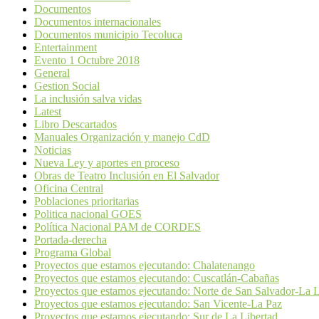
Documentos
Documentos internacionales
Documentos municipio Tecoluca
Entertainment
Evento 1 Octubre 2018
General
Gestion Social
La inclusión salva vidas
Latest
Libro Descartados
Manuales Organización y manejo CdD
Noticias
Nueva Ley y aportes en proceso
Obras de Teatro Inclusión en El Salvador
Oficina Central
Poblaciones prioritarias
Politica nacional GOES
Política Nacional PAM de CORDES
Portada-derecha
Programa Global
Proyectos que estamos ejecutando: Chalatenango
Proyectos que estamos ejecutando: Cuscatlán-Cabañas
Proyectos que estamos ejecutando: Norte de San Salvador-La L
Proyectos que estamos ejecutando: San Vicente-La Paz
Proyectos que estamos ejecutando: Sur de La Libertad