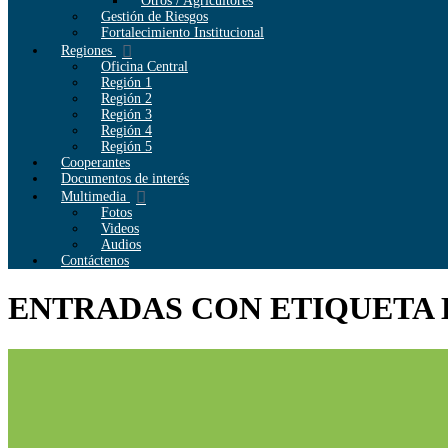
Otros / Agricultores
Gestión de Riesgos
Fortalecimiento Institucional
Regiones
Oficina Central
Región 1
Región 2
Región 3
Región 4
Región 5
Cooperantes
Documentos de interés
Multimedia
Fotos
Videos
Audios
Contáctenos
ENTRADAS CON ETIQUETA