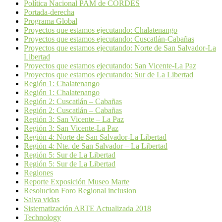
Política Nacional PAM de CORDES
Portada-derecha
Programa Global
Proyectos que estamos ejecutando: Chalatenango
Proyectos que estamos ejecutando: Cuscatlán-Cabañas
Proyectos que estamos ejecutando: Norte de San Salvador-La
Libertad
Proyectos que estamos ejecutando: San Vicente-La Paz
Proyectos que estamos ejecutando: Sur de La Libertad
Región 1: Chalatenango
Región 1: Chalatenango
Región 2: Cuscatlán – Cabañas
Región 2: Cuscatlán – Cabañas
Región 3: San Vicente – La Paz
Región 3: San Vicente-La Paz
Región 4: Norte de San Salvador-La Libertad
Región 4: Nte. de San Salvador – La Libertad
Región 5: Sur de La Libertad
Región 5: Sur de La Libertad
Regiones
Reporte Exposición Museo Marte
Resolucion Foro Regional inclusion
Salva vidas
Sistematización ARTE Actualizada 2018
Technology