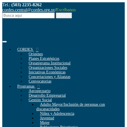
Tel.:
(503) 2235-8262
cordes.central@cordes.org.sv
/
Escríbanos
CORDES
Orígenes
Planes Estratégicos
Organigrama Institucional
Organizaciones Sociales
Iniciativas Económicas
Concertaciones y Alianzas
Convocatorias
Programas
Agropecuario
Desarrollo Empresarial
Gestión Social
Adulto Mayor/Inclusión de personas con
discapacidades
Niñez y Adolescencia
Juventud
Mujer