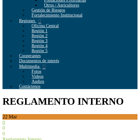
Poblaciones Prioritarias
Otros / Agricultores
Gestión de Riesgos
Fortalecimiento Institucional
Regiones
Oficina Central
Región 1
Región 2
Región 3
Región 4
Región 5
Cooperantes
Documentos de interés
Multimedia
Fotos
Videos
Audios
Contáctenos
REGLAMENTO INTERNO
22
Mar
0
0
0
Reglamento Interno