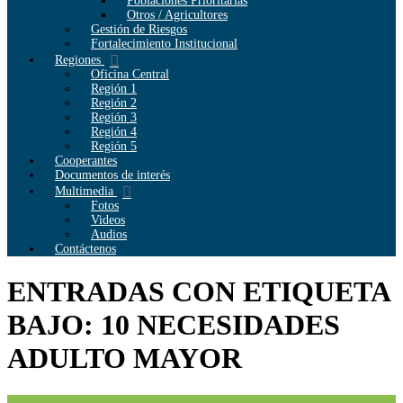
Poblaciones Prioritarias
Otros / Agricultores
Gestión de Riesgos
Fortalecimiento Institucional
Regiones
Oficina Central
Región 1
Región 2
Región 3
Región 4
Región 5
Cooperantes
Documentos de interés
Multimedia
Fotos
Videos
Audios
Contáctenos
ENTRADAS CON ETIQUETA
BAJO: 10 NECESIDADES
ADULTO MAYOR