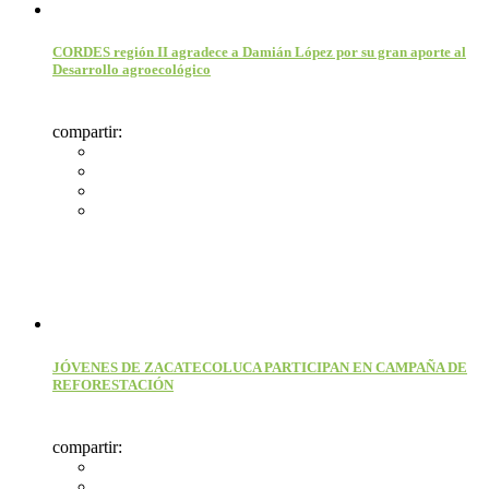
CORDES región II agradece a Damián López por su gran aporte al
Desarrollo agroecológico
compartir:
JÓVENES DE ZACATECOLUCA PARTICIPAN EN CAMPAÑA DE
REFORESTACIÓN
compartir: