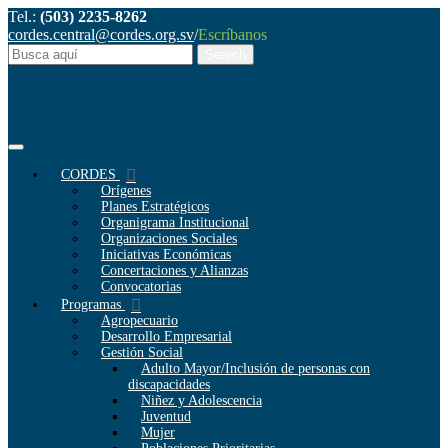
Tel.:
(503) 2235-8262
cordes.central@cordes.org.sv
/
Escríbanos
CORDES
Orígenes
Planes Estratégicos
Organigrama Institucional
Organizaciones Sociales
Iniciativas Económicas
Concertaciones y Alianzas
Convocatorias
Programas
Agropecuario
Desarrollo Empresarial
Gestión Social
Adulto Mayor/Inclusión de personas con
discapacidades
Niñez y Adolescencia
Juventud
Mujer