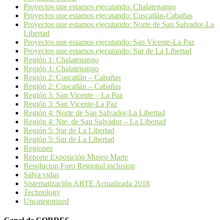
Proyectos que estamos ejecutando: Chalatenango
Proyectos que estamos ejecutando: Cuscatlán-Cabañas
Proyectos que estamos ejecutando: Norte de San Salvador-La
Libertad
Proyectos que estamos ejecutando: San Vicente-La Paz
Proyectos que estamos ejecutando: Sur de La Libertad
Región 1: Chalatenango
Región 1: Chalatenango
Región 2: Cuscatlán – Cabañas
Región 2: Cuscatlán – Cabañas
Región 3: San Vicente – La Paz
Región 3: San Vicente-La Paz
Región 4: Norte de San Salvador-La Libertad
Región 4: Nte. de San Salvador – La Libertad
Región 5: Sur de La Libertad
Región 5: Sur de La Libertad
Regiones
Reporte Exposición Museo Marte
Resolucion Foro Regional inclusion
Salva vidas
Sistematización ARTE Actualizada 2018
Technology
Uncategorized