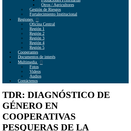
Poblaciones Prioritarias
Otros / Agricultores
Gestión de Riesgos
Fortalecimiento Institucional
Regiones
Oficina Central
Región 1
Región 2
Región 3
Región 4
Región 5
Cooperantes
Documentos de interés
Multimedia
Fotos
Videos
Audios
Contáctenos
TDR: DIAGNÓSTICO DE
GÉNERO EN
COOPERATIVAS
PESQUERAS DE LA