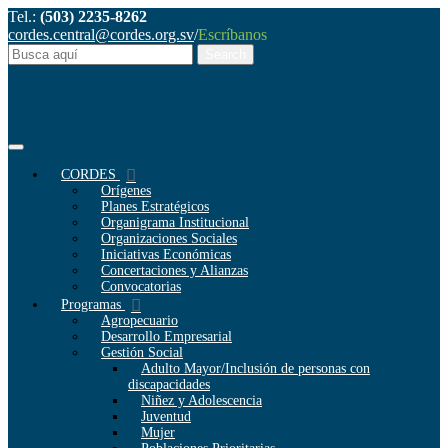
Tel.:
(503) 2235-8262
cordes.central@cordes.org.sv
/
Escríbanos
CORDES
Orígenes
Planes Estratégicos
Organigrama Institucional
Organizaciones Sociales
Iniciativas Económicas
Concertaciones y Alianzas
Convocatorias
Programas
Agropecuario
Desarrollo Empresarial
Gestión Social
Adulto Mayor/Inclusión de personas con
discapacidades
Niñez y Adolescencia
Juventud
Mujer