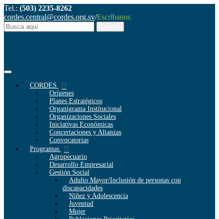
Tel.:
(503) 2235-8262
cordes.central@cordes.org.sv
/
Escríbanos
CORDES
Orígenes
Planes Estratégicos
Organigrama Institucional
Organizaciones Sociales
Iniciativas Económicas
Concertaciones y Alianzas
Convocatorias
Programas
Agropecuario
Desarrollo Empresarial
Gestión Social
Adulto Mayor/Inclusión de personas con
discapacidades
Niñez y Adolescencia
Juventud
Mujer