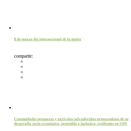
8 de marzo día internacional de la mujer
compartir:
Comunidades pesqueras y agrícolas salvadoreñas protagonistas de su
desarrollo socio económico, sostenible e inclusivo, resilientes en SAN