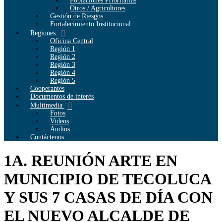
Poblaciones Prioritarias
Otros / Agricultores
Gestión de Riesgos
Fortalecimiento Institucional
Regiones
Oficina Central
Región 1
Región 2
Región 3
Región 4
Región 5
Cooperantes
Documentos de interés
Multimedia
Fotos
Videos
Audios
Contáctenos
1A. REUNIÓN ARTE EN
MUNICIPIO DE TECOLUCA
Y SUS 7 CASAS DE DÍA CON
EL NUEVO ALCALDE DE