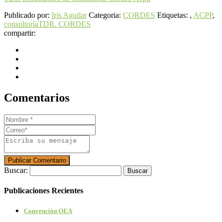
Publicado por:
Iris Aguilar
Categoria:
CORDES
Etiquetas: ,
ACPP
,
consultoría
TDR. CORDES
compartir:
Comentarios
Buscar:
Publicaciones Recientes
Convención OEA