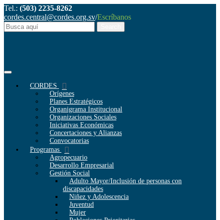
Tel.:
(503) 2235-8262
cordes.central@cordes.org.sv
/
Escríbanos
CORDES
Orígenes
Planes Estratégicos
Organigrama Institucional
Organizaciones Sociales
Iniciativas Económicas
Concertaciones y Alianzas
Convocatorias
Programas
Agropecuario
Desarrollo Empresarial
Gestión Social
Adulto Mayor/Inclusión de personas con
discapacidades
Niñez y Adolescencia
Juventud
Mujer