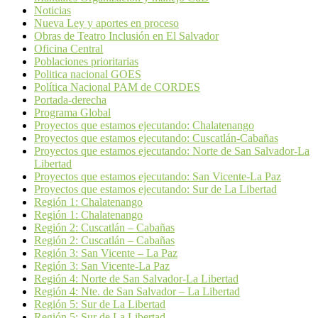
Noticias
Nueva Ley y aportes en proceso
Obras de Teatro Inclusión en El Salvador
Oficina Central
Poblaciones prioritarias
Politica nacional GOES
Política Nacional PAM de CORDES
Portada-derecha
Programa Global
Proyectos que estamos ejecutando: Chalatenango
Proyectos que estamos ejecutando: Cuscatlán-Cabañas
Proyectos que estamos ejecutando: Norte de San Salvador-La
Libertad
Proyectos que estamos ejecutando: San Vicente-La Paz
Proyectos que estamos ejecutando: Sur de La Libertad
Región 1: Chalatenango
Región 1: Chalatenango
Región 2: Cuscatlán – Cabañas
Región 2: Cuscatlán – Cabañas
Región 3: San Vicente – La Paz
Región 3: San Vicente-La Paz
Región 4: Norte de San Salvador-La Libertad
Región 4: Nte. de San Salvador – La Libertad
Región 5: Sur de La Libertad
Región 5: Sur de La Libertad