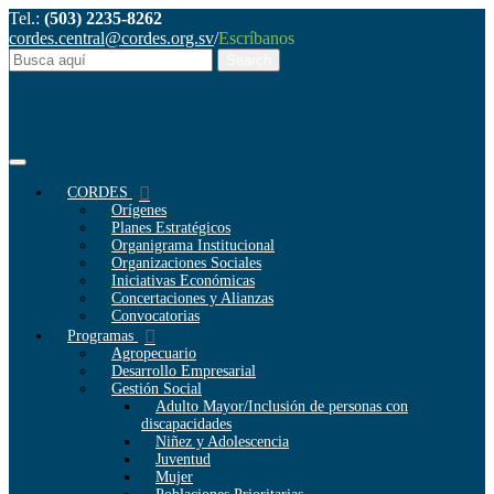
Tel.:
(503) 2235-8262
cordes.central@cordes.org.sv
/
Escríbanos
CORDES
Orígenes
Planes Estratégicos
Organigrama Institucional
Organizaciones Sociales
Iniciativas Económicas
Concertaciones y Alianzas
Convocatorias
Programas
Agropecuario
Desarrollo Empresarial
Gestión Social
Adulto Mayor/Inclusión de personas con
discapacidades
Niñez y Adolescencia
Juventud
Mujer