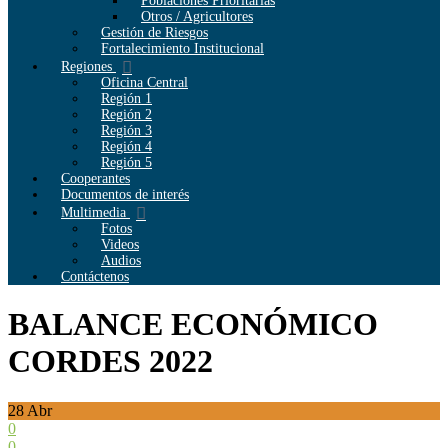
Poblaciones Prioritarias
Otros / Agricultores
Gestión de Riesgos
Fortalecimiento Institucional
Regiones
Oficina Central
Región 1
Región 2
Región 3
Región 4
Región 5
Cooperantes
Documentos de interés
Multimedia
Fotos
Videos
Audios
Contáctenos
BALANCE ECONÓMICO
CORDES 2022
28
Abr
0
0