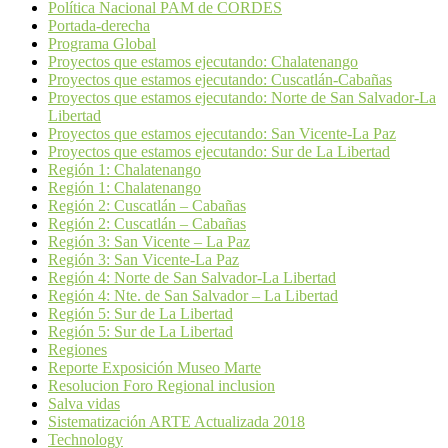
Política Nacional PAM de CORDES
Portada-derecha
Programa Global
Proyectos que estamos ejecutando: Chalatenango
Proyectos que estamos ejecutando: Cuscatlán-Cabañas
Proyectos que estamos ejecutando: Norte de San Salvador-La
Libertad
Proyectos que estamos ejecutando: San Vicente-La Paz
Proyectos que estamos ejecutando: Sur de La Libertad
Región 1: Chalatenango
Región 1: Chalatenango
Región 2: Cuscatlán – Cabañas
Región 2: Cuscatlán – Cabañas
Región 3: San Vicente – La Paz
Región 3: San Vicente-La Paz
Región 4: Norte de San Salvador-La Libertad
Región 4: Nte. de San Salvador – La Libertad
Región 5: Sur de La Libertad
Región 5: Sur de La Libertad
Regiones
Reporte Exposición Museo Marte
Resolucion Foro Regional inclusion
Salva vidas
Sistematización ARTE Actualizada 2018
Technology