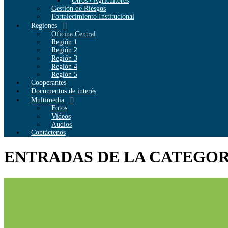
Otros / Agricultores
Gestión de Riesgos
Fortalecimiento Institucional
Regiones
Oficina Central
Región 1
Región 2
Región 3
Región 4
Región 5
Cooperantes
Documentos de interés
Multimedia
Fotos
Videos
Audios
Contáctenos
ENTRADAS DE LA CATEGO