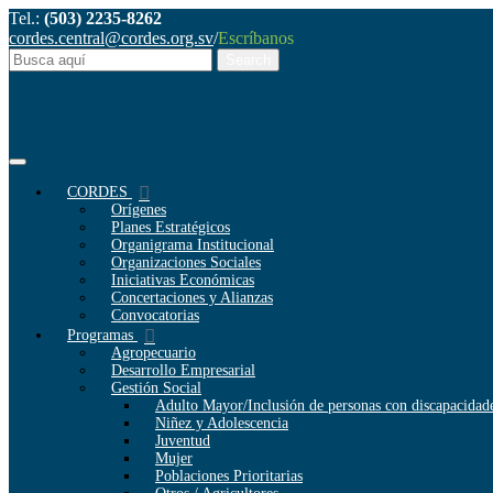
Tel.:
(503) 2235-8262
cordes.central@cordes.org.sv
/
Escríbanos
CORDES
Orígenes
Planes Estratégicos
Organigrama Institucional
Organizaciones Sociales
Iniciativas Económicas
Concertaciones y Alianzas
Convocatorias
Programas
Agropecuario
Desarrollo Empresarial
Gestión Social
Adulto Mayor/Inclusión de personas con discapacidad
Niñez y Adolescencia
Juventud
Mujer
Poblaciones Prioritarias