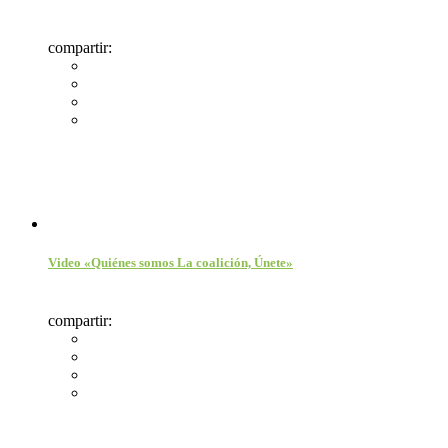
compartir:
Video «Quiénes somos La coalición, Únete»
compartir: