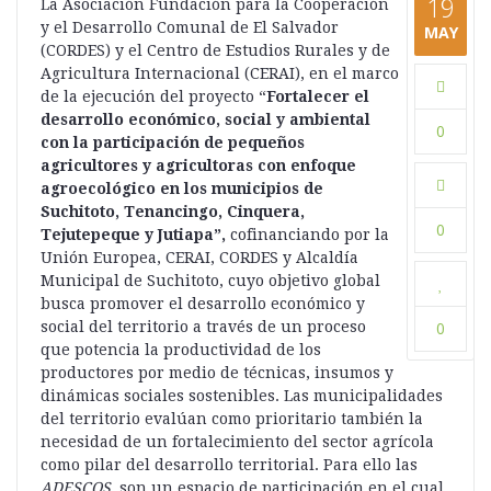
19
La Asociación Fundación para la Cooperación
y el Desarrollo Comunal de El Salvador
MAY
(CORDES) y el Centro de Estudios Rurales y de
Agricultura Internacional (CERAI), en el marco
de la ejecución del proyecto “
Fortalecer el
desarrollo económico, social y ambiental
0
con la participación de pequeños
agricultores y agricultoras con enfoque
agroecológico en los municipios de
Suchitoto, Tenancingo, Cinquera,
0
Tejutepeque y Jutiapa”,
cofinanciando por la
Unión Europea, CERAI, CORDES y Alcaldía
Municipal de Suchitoto, cuyo objetivo global
busca promover el desarrollo económico y
social del territorio a través de un proceso
0
que potencia la productividad de los
productores por medio de técnicas, insumos y
dinámicas sociales sostenibles. Las municipalidades
del territorio evalúan como prioritario también la
necesidad de un fortalecimiento del sector agrícola
como pilar del desarrollo territorial. Para ello las
ADESCOS
, son un espacio de participación en el cual