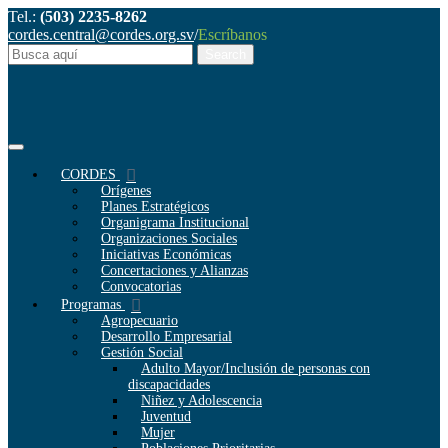
Tel.:
(503) 2235-8262
cordes.central@cordes.org.sv
/
Escríbanos
CORDES
Orígenes
Planes Estratégicos
Organigrama Institucional
Organizaciones Sociales
Iniciativas Económicas
Concertaciones y Alianzas
Convocatorias
Programas
Agropecuario
Desarrollo Empresarial
Gestión Social
Adulto Mayor/Inclusión de personas con
discapacidades
Niñez y Adolescencia
Juventud
Mujer