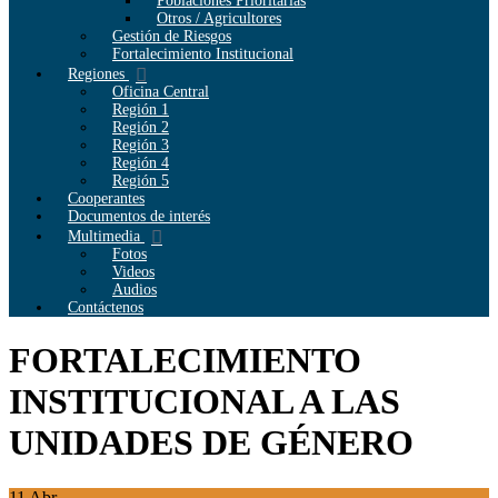
Poblaciones Prioritarias
Otros / Agricultores
Gestión de Riesgos
Fortalecimiento Institucional
Regiones
Oficina Central
Región 1
Región 2
Región 3
Región 4
Región 5
Cooperantes
Documentos de interés
Multimedia
Fotos
Videos
Audios
Contáctenos
FORTALECIMIENTO
INSTITUCIONAL A LAS
UNIDADES DE GÉNERO
11
Abr