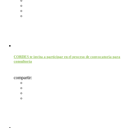
CORDES te invita a participar en el proceso de convocatoria para
consultoría
compartir: