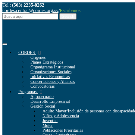
Tel.:
(503) 2235-8262
cordes.central@cordes.org.sv
/
Escríbanos
CORDES
Orígenes
Planes Estratégicos
Organigrama Institucional
Organizaciones Sociales
Iniciativas Económicas
Concertaciones y Alianzas
Convocatorias
Programas
Agropecuario
Desarrollo Empresarial
Gestión Social
Adulto Mayor/Inclusión de personas con discapacidad
Niñez y Adolescencia
Juventud
Mujer
Poblaciones Prioritarias