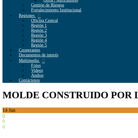
Otros / Agricultores
Gestión de Riesgos
Fortalecimiento Institucional
Regiones
Oficina Central
Región 1
Región 2
Región 3
Región 4
Región 5
Cooperantes
Documentos de interés
Multimedia
Fotos
Videos
Audios
Contáctenos
MOLDE CONSTRUIDO POR 
14
Jun
0
0
0