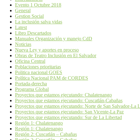
Evento 1 Octubre 2018
General
Gestion Social
La inclusión salva vidas
Latest
Libro Descartados
Manuales Organización y manejo CdD
Noticias
Nueva Ley y aportes en proceso
Obras de Teatro Inclusión en El Salvador
Oficina Central
Poblaciones prioritarias
Politica nacional GOES
Política Nacional PAM de CORDES
Portada-derecha
Programa Global
Proyectos que estamos ejecutando: Chalatenango
Proyectos que estamos ejecutando: Cuscatlán-Cabañas
Proyectos que estamos ejecutando: Norte de San Salvador-La L
Proyectos que estamos ejecutando: San Vicente-La Paz
Proyectos que estamos ejecutando: Sur de La Libertad
Región 1: Chalatenango
Región 1: Chalatenango
Región 2: Cuscatlán – Cabañas
Región 2: Cuscatlán – Cabañas