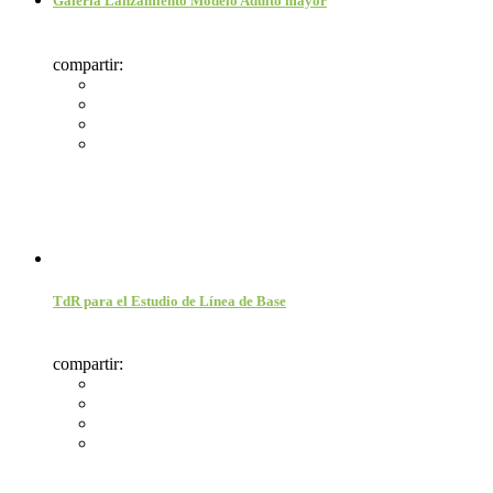
Galería Lanzamiento Modelo Adulto mayor
compartir:
TdR para el Estudio de Línea de Base
compartir: