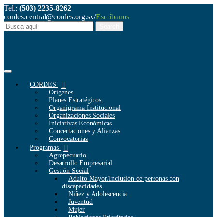
Tel.:
(503) 2235-8262
cordes.central@cordes.org.sv
/
Escríbanos
CORDES
Orígenes
Planes Estratégicos
Organigrama Institucional
Organizaciones Sociales
Iniciativas Económicas
Concertaciones y Alianzas
Convocatorias
Programas
Agropecuario
Desarrollo Empresarial
Gestión Social
Adulto Mayor/Inclusión de personas con
discapacidades
Niñez y Adolescencia
Juventud
Mujer