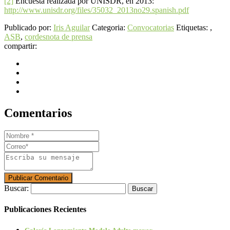
[2]
Encuesta realizada por UNISDR, en 2013:
http://www.unisdr.org/files/35032_2013no29.spanish.pdf
Publicado por:
Iris Aguilar
Categoria:
Convocatorias
Etiquetas: ,
ASB
,
cordes
nota de prensa
compartir:
Comentarios
Buscar:
Publicaciones Recientes