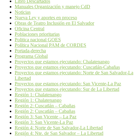
Libro Descartados
Manuales Organización y manejo CdD
Noticias
Nueva Ley y aportes en proceso
Obras de Teatro Inclusión en El Salvador
Oficina Central
Poblaciones prioritarias
Politica nacional GOES
Política Nacional PAM de CORDES
Portada-derecha
Programa Global
Proyectos que estamos ejecutando: Chalatenango
Proyectos que estamos ejecutando: Cuscatlán-Cabañas
Proyectos que estamos ejecutando: Norte de San Salvador-La
Libertad
Proyectos que estamos ejecutando: San Vicente-La Paz
Proyectos que estamos ejecutando: Sur de La Libertad
Región 1: Chalatenango
Región 1: Chalatenango
Región 2: Cuscatlán – Cabañas
Región 2: Cuscatlán – Cabañas
Región 3: San Vicente – La Paz
Región 3: San Vicente-La Paz
Región 4: Norte de San Salvador-La Libertad
Región 4: Nte. de San Salvador – La Libertad