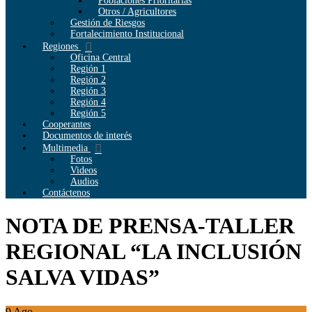
Poblaciones Prioritarias
Otros / Agricultores
Gestión de Riesgos
Fortalecimiento Institucional
Regiones
Oficina Central
Región 1
Región 2
Región 3
Región 4
Región 5
Cooperantes
Documentos de interés
Multimedia
Fotos
Videos
Audios
Contáctenos
NOTA DE PRENSA-TALLER
REGIONAL “LA INCLUSIÓN
SALVA VIDAS”
9
Ago