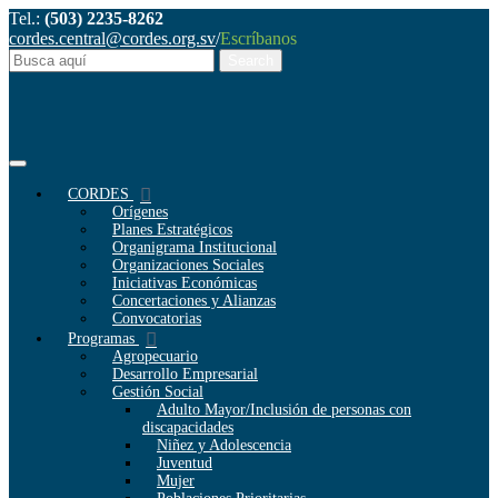
Tel.:
(503) 2235-8262
cordes.central@cordes.org.sv
/
Escríbanos
CORDES
Orígenes
Planes Estratégicos
Organigrama Institucional
Organizaciones Sociales
Iniciativas Económicas
Concertaciones y Alianzas
Convocatorias
Programas
Agropecuario
Desarrollo Empresarial
Gestión Social
Adulto Mayor/Inclusión de personas con
discapacidades
Niñez y Adolescencia
Juventud
Mujer