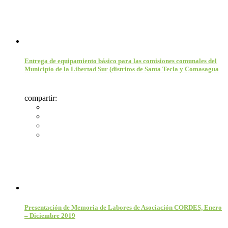
Entrega de equipamiento básico para las comisiones comunales del
Municipio de la Libertad Sur (distritos de Santa Tecla y Comasagua
compartir:
Presentación de Memoria de Labores de Asociación CORDES, Enero
– Diciembre 2019