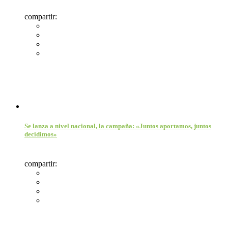
compartir:
Se lanza a nivel nacional, la campaña: «Juntos aportamos, juntos
decidimos»
compartir: