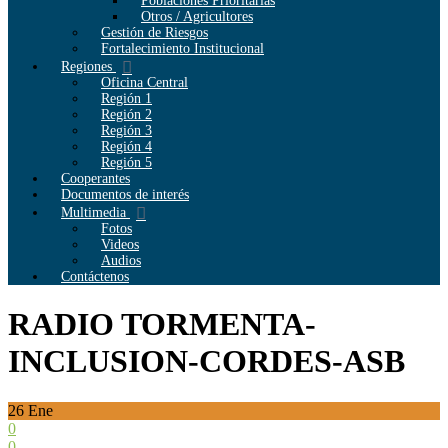
Poblaciones Prioritarias
Otros / Agricultores
Gestión de Riesgos
Fortalecimiento Institucional
Regiones
Oficina Central
Región 1
Región 2
Región 3
Región 4
Región 5
Cooperantes
Documentos de interés
Multimedia
Fotos
Videos
Audios
Contáctenos
RADIO TORMENTA-
INCLUSION-CORDES-ASB
26
Ene
0
0