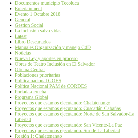
Documentos municipio Tecoluca
Entertainment
Evento 1 Octubre 2018
General
Gestion Social
La inclusión salva vidas
Latest
Libro Descartados
Manuales Organización y manejo CdD
Noticias
Nueva Ley y aportes en proceso
Obras de Teatro Inclusión en El Salvador
Oficina Central
Poblaciones prioritarias
Politica nacional GOES
Política Nacional PAM de CORDES
Portada-derecha
Programa Global
Proyectos que estamos ejecutando: Chalatenango
Proyectos que estamos ejecutando: Cuscatlán-Cabañas
Proyectos que estamos ejecutando: Norte de San Salvador-La
Libertad
Proyectos que estamos ejecutando: San Vicente-La Paz
Proyectos que estamos ejecutando: Sur de La Libertad
Región 1: Chalatenango