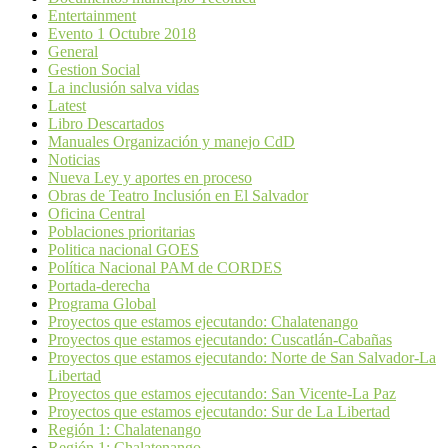
Entertainment
Evento 1 Octubre 2018
General
Gestion Social
La inclusión salva vidas
Latest
Libro Descartados
Manuales Organización y manejo CdD
Noticias
Nueva Ley y aportes en proceso
Obras de Teatro Inclusión en El Salvador
Oficina Central
Poblaciones prioritarias
Politica nacional GOES
Política Nacional PAM de CORDES
Portada-derecha
Programa Global
Proyectos que estamos ejecutando: Chalatenango
Proyectos que estamos ejecutando: Cuscatlán-Cabañas
Proyectos que estamos ejecutando: Norte de San Salvador-La
Libertad
Proyectos que estamos ejecutando: San Vicente-La Paz
Proyectos que estamos ejecutando: Sur de La Libertad
Región 1: Chalatenango
Región 1: Chalatenango