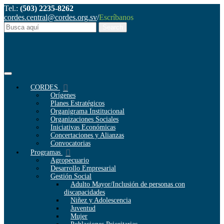
Tel.:
(503) 2235-8262
cordes.central@cordes.org.sv
/
Escríbanos
CORDES
Orígenes
Planes Estratégicos
Organigrama Institucional
Organizaciones Sociales
Iniciativas Económicas
Concertaciones y Alianzas
Convocatorias
Programas
Agropecuario
Desarrollo Empresarial
Gestión Social
Adulto Mayor/Inclusión de personas con
discapacidades
Niñez y Adolescencia
Juventud
Mujer