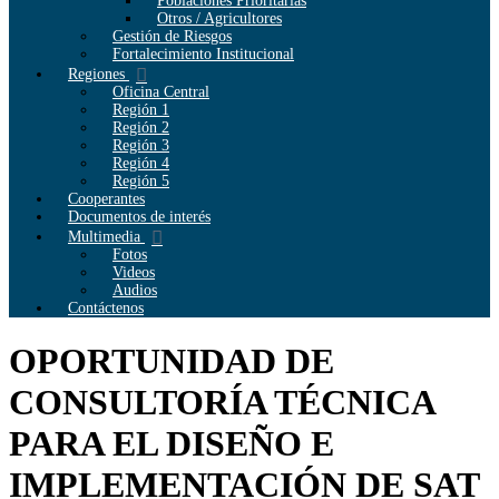
Poblaciones Prioritarias
Otros / Agricultores
Gestión de Riesgos
Fortalecimiento Institucional
Regiones
Oficina Central
Región 1
Región 2
Región 3
Región 4
Región 5
Cooperantes
Documentos de interés
Multimedia
Fotos
Videos
Audios
Contáctenos
OPORTUNIDAD DE
CONSULTORÍA TÉCNICA
PARA EL DISEÑO E
IMPLEMENTACIÓN DE SAT