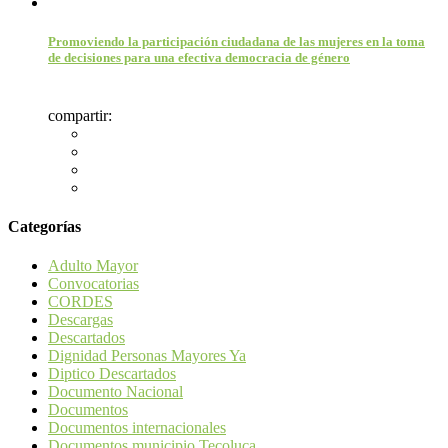
Promoviendo la participación ciudadana de las mujeres en la toma
de decisiones para una efectiva democracia de género
compartir:
Categorías
Adulto Mayor
Convocatorias
CORDES
Descargas
Descartados
Dignidad Personas Mayores Ya
Diptico Descartados
Documento Nacional
Documentos
Documentos internacionales
Documentos municipio Tecoluca