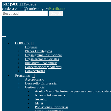
Tel.:
(503) 2235-8262
cordes.central@cordes.org.sv
/
Escríbanos
CORDES
Orígenes
Planes Estratégicos
Organigrama Institucional
Organizaciones Sociales
Iniciativas Económicas
Concertaciones y Alianzas
Convocatorias
Programas
Agropecuario
Desarrollo Empresarial
Gestión Social
Adulto Mayor/Inclusión de personas con discapacidad
Niñez y Adolescencia
Juventud
Mujer
Poblaciones Prioritarias