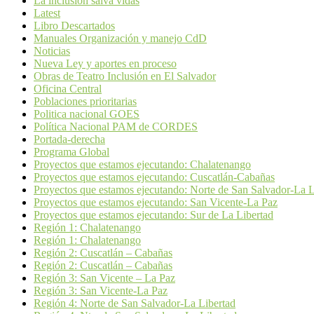
La inclusión salva vidas
Latest
Libro Descartados
Manuales Organización y manejo CdD
Noticias
Nueva Ley y aportes en proceso
Obras de Teatro Inclusión en El Salvador
Oficina Central
Poblaciones prioritarias
Politica nacional GOES
Política Nacional PAM de CORDES
Portada-derecha
Programa Global
Proyectos que estamos ejecutando: Chalatenango
Proyectos que estamos ejecutando: Cuscatlán-Cabañas
Proyectos que estamos ejecutando: Norte de San Salvador-La L
Proyectos que estamos ejecutando: San Vicente-La Paz
Proyectos que estamos ejecutando: Sur de La Libertad
Región 1: Chalatenango
Región 1: Chalatenango
Región 2: Cuscatlán – Cabañas
Región 2: Cuscatlán – Cabañas
Región 3: San Vicente – La Paz
Región 3: San Vicente-La Paz
Región 4: Norte de San Salvador-La Libertad