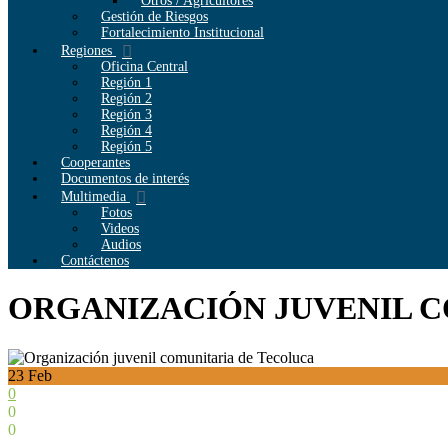
Otros / Agricultores
Gestión de Riesgos
Fortalecimiento Institucional
Regiones
Oficina Central
Región 1
Región 2
Región 3
Región 4
Región 5
Cooperantes
Documentos de interés
Multimedia
Fotos
Videos
Audios
Contáctenos
ORGANIZACIÓN JUVENIL C
23
Feb
0
0
0