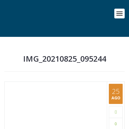
IMG_20210825_095244
25
AGO
0