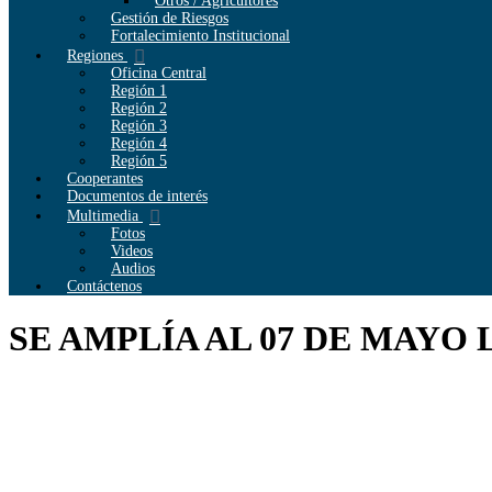
Otros / Agricultores
Gestión de Riesgos
Fortalecimiento Institucional
Regiones
Oficina Central
Región 1
Región 2
Región 3
Región 4
Región 5
Cooperantes
Documentos de interés
Multimedia
Fotos
Videos
Audios
Contáctenos
SE AMPLÍA AL 07 DE MAYO