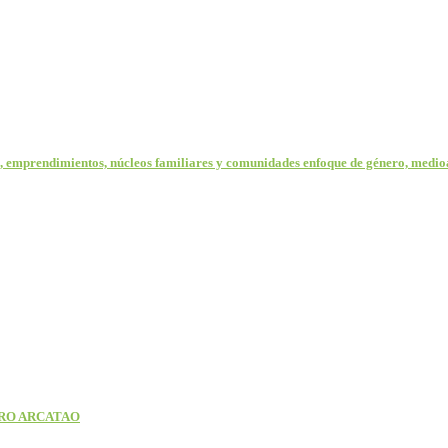
as, emprendimientos, núcleos familiares y comunidades enfoque de género, med
ERO ARCATAO