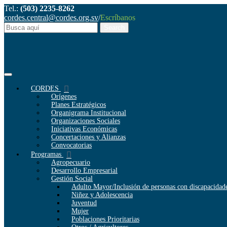
Tel.:
(503) 2235-8262
cordes.central@cordes.org.sv
/
Escríbanos
CORDES
Orígenes
Planes Estratégicos
Organigrama Institucional
Organizaciones Sociales
Iniciativas Económicas
Concertaciones y Alianzas
Convocatorias
Programas
Agropecuario
Desarrollo Empresarial
Gestión Social
Adulto Mayor/Inclusión de personas con discapacidad
Niñez y Adolescencia
Juventud
Mujer
Poblaciones Prioritarias