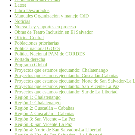
Latest
Libro Descartados
Manuales Organización y manejo CdD
Noticias
Nueva Ley y aportes en proceso
Obras de Teatro Inclusión en El Salvador
Oficina Central
Poblaciones prioritarias
Politica nacional GOES
Política Nacional PAM de CORDES
Portada-derecha
Programa Global
Proyectos que estamos ejecutando: Chalatenango
Proyectos que estamos ejecutando: Cuscatlán-Cabañas
Proyectos que estamos ejecutando: Norte de San Salvador-La L
Proyectos que estamos ejecutando: San Vicente-La Paz
Proyectos que estamos ejecutando: Sur de La Libertad
Región 1: Chalatenango
Región 1: Chalatenango
Región 2: Cuscatlán – Cabañas
Región 2: Cuscatlán – Cabañas
Región 3: San Vicente – La Paz
Región 3: San Vicente-La Paz
Región 4: Norte de San Salvador-La Libertad